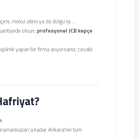
çımı, moloz atımı ya da dolgu işi…
 şantiyede olsun;
profesyonel JCB kepçe
iplinle yapan bir firma arıyorsanız; cevabı
afriyat?
m
ahramankazan’a kadar Ankara'nın tüm