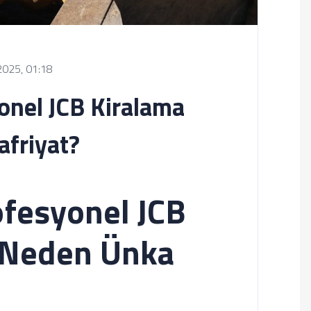
2025, 01:18
onel JCB Kiralama
afriyat?
ofesyonel JCB
n Neden Ünka