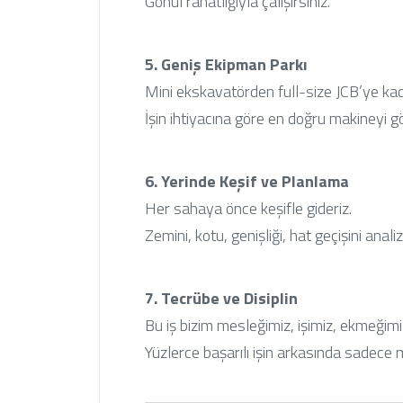
Gönül rahatlığıyla çalışırsınız.
5. Geniş Ekipman Parkı
Mini ekskavatörden full-size JCB’ye ka
İşin ihtiyacına göre en doğru makineyi gö
6. Yerinde Keşif ve Planlama
Her sahaya önce keşifle gideriz.
Zemini, kotu, genişliği, hat geçişini anal
7. Tecrübe ve Disiplin
Bu iş bizim mesleğimiz, işimiz, ekmeğimi
Yüzlerce başarılı işin arkasında sadece m