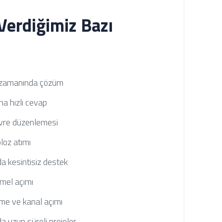
Verdiğimiz Bazı
m zamanında çözüm
a hızlı cevap
evre düzenlemesi
loz atımı
da kesintisiz destek
emel açımı
e ve kanal açımı
uzun süreli projeler