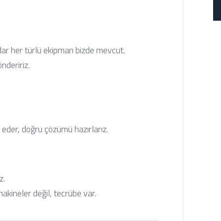
dar her türlü ekipman bizde mevcut.
ndeririz.
iz eder, doğru çözümü hazırlarız.
z.
akineler değil, tecrübe var.