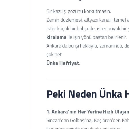
Bir kazı işi gözünü korkutmasın.
Zemin düzlemesi, altyapı kanalı, temel a
İster küçük bir bahçede, ister büyük bir
kiralama
ile işin yönü baştan belirlenir.
Ankara’da bu işi hakkıyla, zamanında, dis
çok net:
Ünka Hafriyat.
Peki Neden Ünka H
1. Ankara’nın Her Yerine Hızlı Ulaşı
Sincan’dan Gölbaşı’na, Keçiören’den K
ilçelerine anında sevkiyat yapıyoruz.