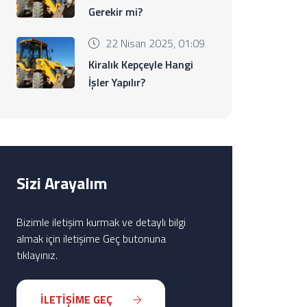
Gerekir mi?
22 Nisan 2025, 01:09
Kiralık Kepçeyle Hangi
İşler Yapılır?
Sizi Arayalım
Bizimle iletişim kurmak ve detaylı bilgi
almak için iletişime Geç butonuna
tıklayınız.
İLETİŞİME GEÇ