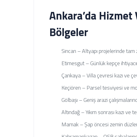
Ankara’da Hizmet 
Bölgeler
Sincan – Altyapı projelerinde ta
Etimesgut – Günlük kepçe ihtiyacın
Çankaya – Villa çevresi kazı ve ç
Keçiören – Parsel tesviyesi ve mo
Gölbaşı – Geniş arazi çalışmaların
Altındağ – Yıkım sonrası kazı ve t
Mamak – Şap öncesi zemin düzlem
Kahramankazan – OSB sahalarında 