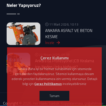
Neler Yapıyoruz?
11 Mart 2026, 10:13
ANKARA ASFALT VE BETON
KESME
İncele
22 Nisan 2025, 01:18
Çerez Kullanımı
Ankara'da Profesyonel JCB Kiralama
İçin Neden Ünka Hafriyat?
Sizlere daha iyi bir hizmet sunabilmek için sitemizde
İncele
çerezlerden faydalanıyoruz. Sitemizi kullanmaya devam
ederek çerezleri kullanmamıza izin vermiş olursunuz. Detaylı
bilgi için
Çerez Politikamızı
inceleyebilirsiniz
Tamam
Copyright © 2026. Her Hakkı Saklıdır. Kopyalanması, çoğaltılması