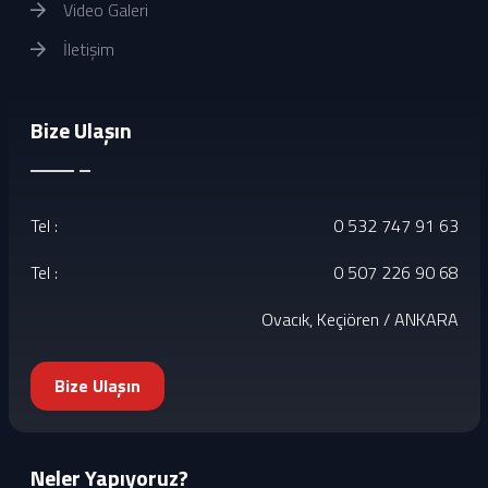
Video Galeri
İletişim
Bize Ulaşın
Tel :
0 532 747 91 63
Tel :
0 507 226 90 68
Ovacık, Keçiören / ANKARA
Bize Ulaşın
Neler Yapıyoruz?