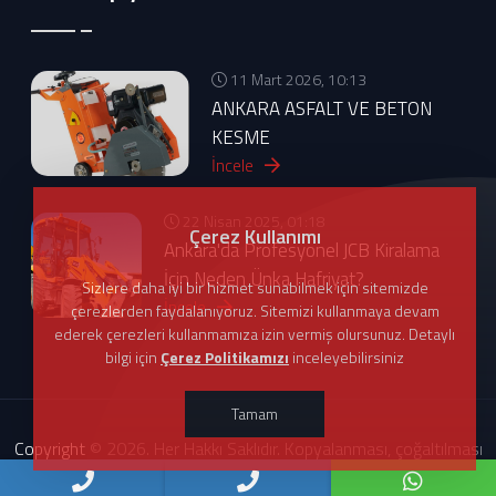
11 Mart 2026, 10:13
ANKARA ASFALT VE BETON
KESME
İncele
22 Nisan 2025, 01:18
Çerez Kullanımı
Ankara'da Profesyonel JCB Kiralama
İçin Neden Ünka Hafriyat?
Sizlere daha iyi bir hizmet sunabilmek için sitemizde
İncele
çerezlerden faydalanıyoruz. Sitemizi kullanmaya devam
ederek çerezleri kullanmamıza izin vermiş olursunuz. Detaylı
bilgi için
Çerez Politikamızı
inceleyebilirsiniz
Tamam
Copyright © 2026. Her Hakkı Saklıdır. Kopyalanması, çoğaltılması
ve dağıtılması halinde yasal haklarımız işletilecektir. Web Tasarım :